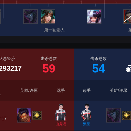
第一轮选人
队总经济
击杀总数
击杀总数
59
54
293217
英雄/许愿
选手
选手
英雄/许愿
A
/ 17
山鬼谣
流星