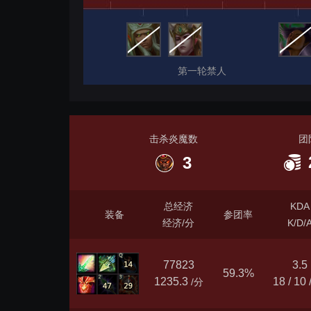
第一轮禁人
击杀炎魔数
团
3
总经济
KDA
装备
参团率
经济/分
K/D/
77823
3.5
59.3%
1235.3
18 / 10 
/分