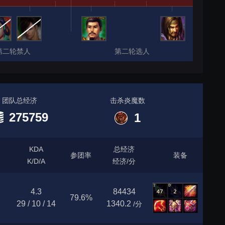
第二轮禁人
第二轮选人
团队总经济
击杀炎魔数
275759
1
KDA
总经济
参团率
装备
K/D/A
经济/分
4.3
84434
79.6%
29 / 10 / 14
1340.2
/分