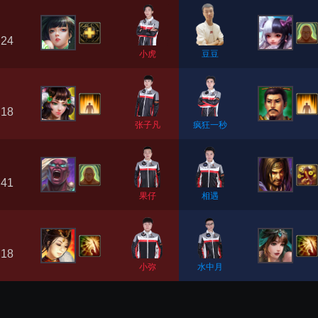
 24
小虎
豆豆
 18
张子凡
疯狂一秒
 41
果仔
相遇
 18
小弥
水中月